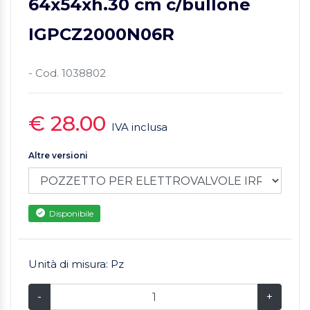
64x54xh.30 cm c/bullone
IGPCZ2000N06R
- Cod. 1038802
€ 28.00
IVA inclusa
Altre versioni
Disponibile
Unità di misura: Pz
-
+