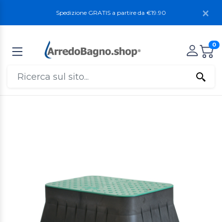
Spedizione GRATIS a partire da €19.90
0