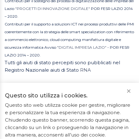
Contributi per il sostegno dei processi di digitalizzazione delle imprese del
Lazio
"PROGETTI DI INNOVAZIONE DIGITALE"
POR FESR LAZIO 2014
– 2020.
Contributi per il supporto a soluzioni ICT nei processi produttivi delle PMI
coerentemente con la strategia delle smart specialization con riferimento
a commercio elettronico, cloud computing manifattura digitale e
sicurezza informatica Avviso
"DIGITAL IMPRESA LAZIO"
- POR FESR
LAZIO 2014 – 2020.
Tutti gli aiuti di stato percepiti sono pubblicati nel
Registro Nazionale aiuti di Stato
RNA
Questo sito utilizza i cookies.
Questo sito web utilizza cookie per gestire, migliorare
e personalizzare la tua esperienza di navigazione.
2023 © Tutti i diritti riservati. ArredoBagno.shop è un
Chiudendo questo banner, scorrendo questa pagina,
marchio registrato.
cliccando su un link o proseguendo la navigazione in
Ceramiche Marrocco - Via Ponte Gagliardo 34 - 04022
altra maniera, acconsenti all’uso dei cookie.