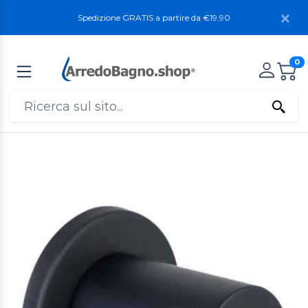
Spedizione GRATIS a partire da €19.90
0