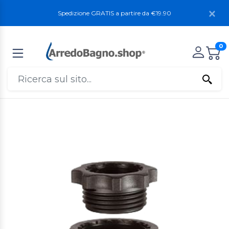
Spedizione GRATIS a partire da €19.90
0