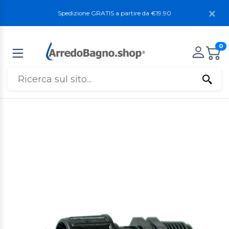
Spedizione GRATIS a partire da €19.90
0