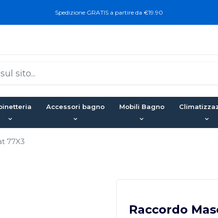
Spedizione GRATIS a partire da €19.90
inetteria
Accessori bagno
Mobili Bagno
Climatizza
at 77X3
Raccordo Masc