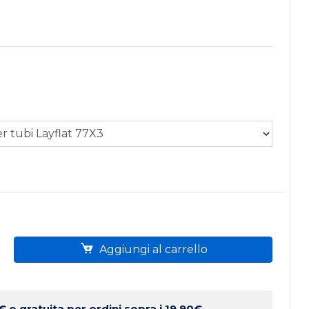
Aggiungi al carrello
 €
o gratuita per ordini sopra i 19.90€