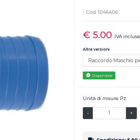
- Cod. 1046406
€ 5.00
IVA inclusa
Altre versioni
Disponibile
Unità di misura: Pz
-
+
Spedizione: 5.90