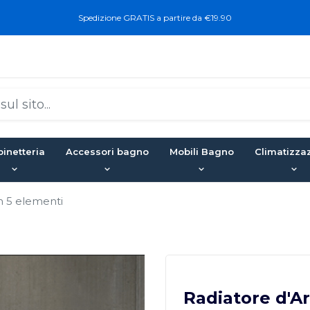
Spedizione GRATIS a partire da €19.90
inetteria
Accessori bagno
Mobili Bagno
Climatizza
m 5 elementi
Radiatore d'A