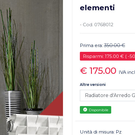
elementi
- Cod. 0768012
Prima era:
350.00 €
Risparmi: 175.00 € ( -5
€ 175.00
IVA inc
Altre versioni
Disponibile
Unità di misura: Pz