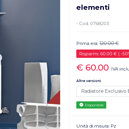
elementi
- Cod. 0768203
Prima era:
120.00 €
Risparmi: 60.00 € ( -50
€ 60.00
IVA incl
Altre versioni
Disponibile
Unità di misura: Pz