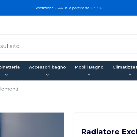
Spedizione GRATIS a partire da €19.90
inetteria
Accessori bagno
Mobili Bagno
Climatizza
elementi
Radiatore Exc