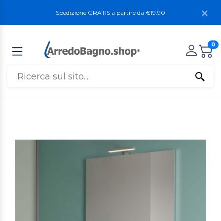
Spedizione GRATIS a partire da €19.90
0