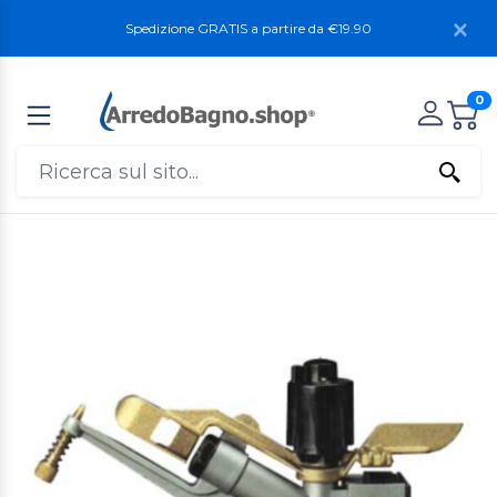
Spedizione GRATIS a partire da €19.90
0