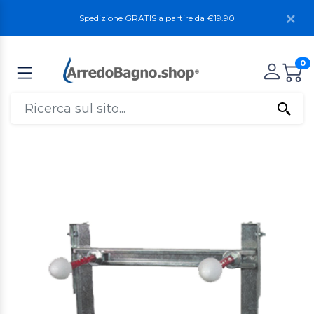
Spedizione GRATIS a partire da €19.90
0