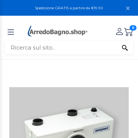
Spedizione GRATIS a partire da €19.90
0