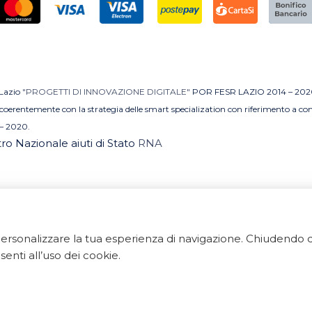
 Lazio
"PROGETTI DI INNOVAZIONE DIGITALE"
POR FESR LAZIO 2014 – 202
MI coerentemente con la strategia delle smart specialization con riferimento a 
– 2020.
stro Nazionale aiuti di Stato
RNA
e personalizzare la tua esperienza di navigazione. Chiudend
 Tutti i diritti riservati. ArredoBagno.shop è un marchio regi
enti all’uso dei cookie.
 Via Ponte Gagliardo 34 - 04022 Fondi(LT) - P.IVA 018405
Export Digitale
| E-commerce Business Suite
Accelero