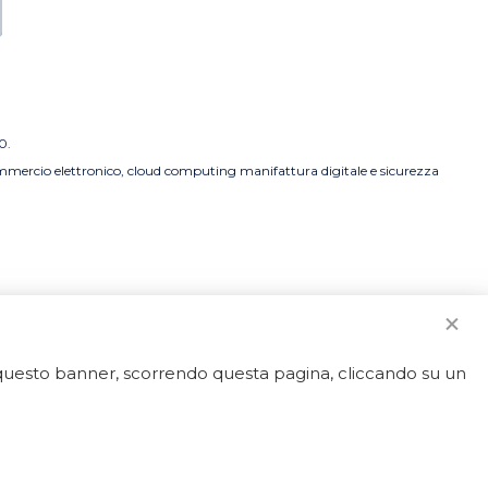
0.
commercio elettronico, cloud computing manifattura digitale e sicurezza
o questo banner, scorrendo questa pagina, cliccando su un
strato.
50592 - REA LT-127838