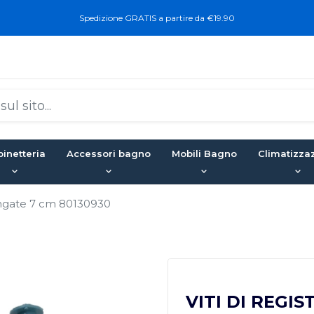
Spedizione GRATIS a partire da €19.90
inetteria
Accessori bagno
Mobili Bagno
Climatizza
ngate 7 cm 80130930
VITI DI REGIS