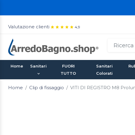
Valutazione clienti
4,9
Home
Sanitari
FUORI
Sanitari
Rub
TUTTO
Colorati
Home
Clip di fissaggio
VITI DI REGISTRO M8 Prolu