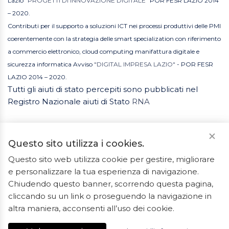
Lazio
"PROGETTI DI INNOVAZIONE DIGITALE"
POR FESR LAZIO 2014
– 2020.
Contributi per il supporto a soluzioni ICT nei processi produttivi delle PMI
coerentemente con la strategia delle smart specialization con riferimento
a commercio elettronico, cloud computing manifattura digitale e
sicurezza informatica Avviso
"DIGITAL IMPRESA LAZIO"
- POR FESR
LAZIO 2014 – 2020.
Tutti gli aiuti di stato percepiti sono pubblicati nel
Registro Nazionale aiuti di Stato
RNA
Questo sito utilizza i cookies.
Questo sito web utilizza cookie per gestire, migliorare
e personalizzare la tua esperienza di navigazione.
2023 © Tutti i diritti riservati. ArredoBagno.shop è un
Chiudendo questo banner, scorrendo questa pagina,
marchio registrato.
cliccando su un link o proseguendo la navigazione in
Ceramiche Marrocco - Via Ponte Gagliardo 34 - 04022
altra maniera, acconsenti all’uso dei cookie.
Fondi(LT) - P.IVA 01840550592 - REA LT-127838