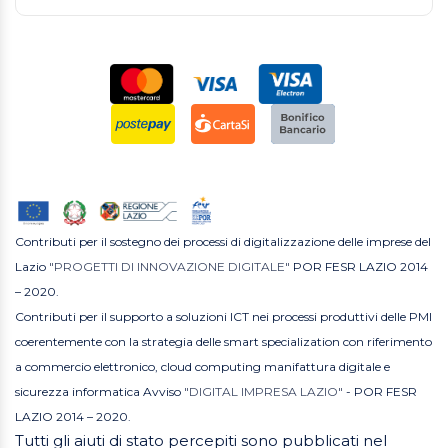
Contributi per il sostegno dei processi di digitalizzazione delle imprese del
Lazio
"PROGETTI DI INNOVAZIONE DIGITALE"
POR FESR LAZIO 2014
– 2020.
Contributi per il supporto a soluzioni ICT nei processi produttivi delle PMI
coerentemente con la strategia delle smart specialization con riferimento
a commercio elettronico, cloud computing manifattura digitale e
sicurezza informatica Avviso
"DIGITAL IMPRESA LAZIO"
- POR FESR
LAZIO 2014 – 2020.
Tutti gli aiuti di stato percepiti sono pubblicati nel