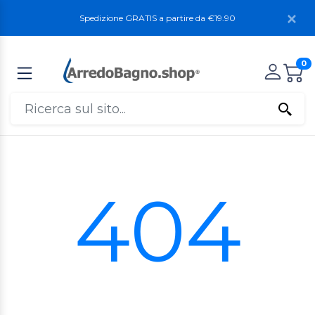
Spedizione GRATIS a partire da €19.90
0
404