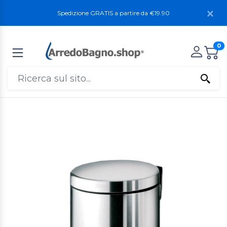
Spedizione GRATIS a partire da €19.90
0