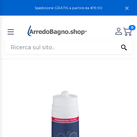
Spedizione GRATIS a partire da €19.90
0