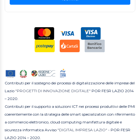
Contributi per il sostegno dei processi di digitalizzazione delle imprese del
Lazio
"PROGETTI DI INNOVAZIONE DIGITALE"
POR FESR LAZIO 2014
– 2020.
Contributi per il supporto a soluzioni ICT nei processi produttivi delle PMI
coerentemente con la strategia delle smart specialization con riferimento
a commercio elettronico, cloud computing manifattura digitale e
sicurezza informatica Avviso
"DIGITAL IMPRESA LAZIO"
- POR FESR
LAZIO 2014 – 2020.