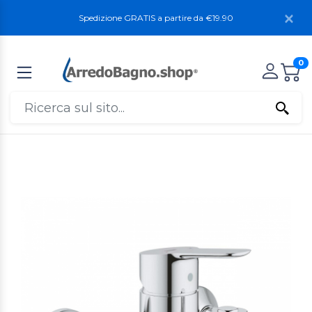
Spedizione GRATIS a partire da €19.90
0