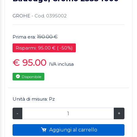
GROHE
- Cod. 0395002
Prima era:
190.00 €
Risparmi: 95.00 € ( -50%)
€ 95.00
IVA inclusa
Disponibile
Unità di misura: Pz
-
+
Aggiungi al carrello