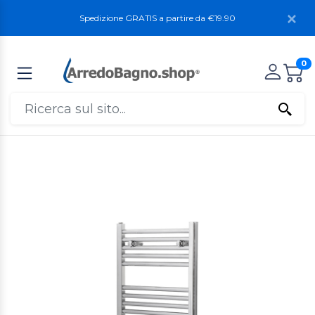
Spedizione GRATIS a partire da €19.90
0