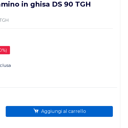
mino in ghisa DS 90 TGH
0TGH
50%)
nclusa
Aggiungi al carrello