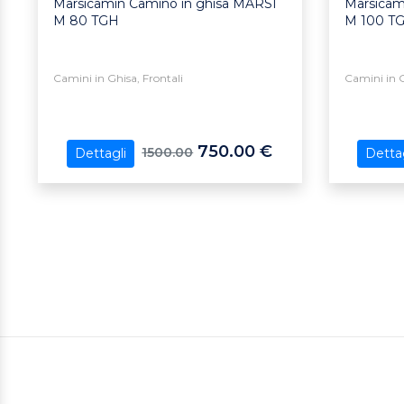
Marsicamin Camino in ghisa MARSI
Marsicam
M 80 TGH
M 100 T
Camini in Ghisa, Frontali
Camini in G
750.00 €
1500.00
Dettagli
Dettag