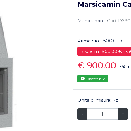
Marsicamin Ca
Marsicamin
- Cod. DS9
Prima era:
1800.00 €
Risparmi: 900.00 € ( -
€ 900.00
IVA i
Disponibile
Unità di misura: Pz
-
+