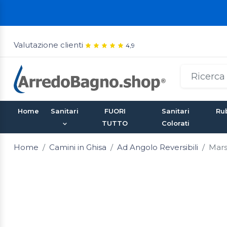
Valutazione clienti
4,9
Home
Sanitari
FUORI
Sanitari
Rub
TUTTO
Colorati
Home
Camini in Ghisa
Ad Angolo Reversibili
Mars