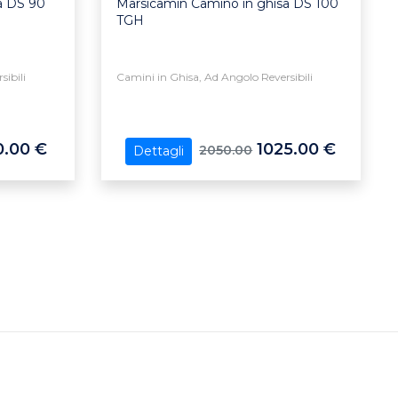
a DS 90
Marsicamin Camino in ghisa DS 100
TGH
ibili
Camini in Ghisa, Ad Angolo Reversibili
.00 €
1025.00 €
2050.00
Dettagli