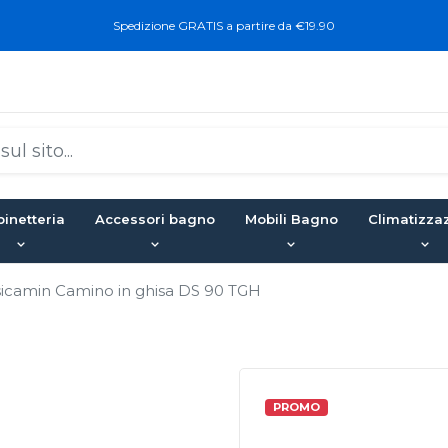
Spedizione GRATIS a partire da €19.90
inetteria
Accessori bagno
Mobili Bagno
Climatizza
icamin Camino in ghisa DS 90 TGH
PROMO