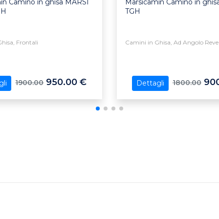
in Camino in ghisa MARSI
Marsicamin Camino in ghis
GH
TGH
hisa, Frontali
Camini in Ghisa, Ad Angolo Revers
950.00 €
900
1900.00
1800.00
li
Dettagli