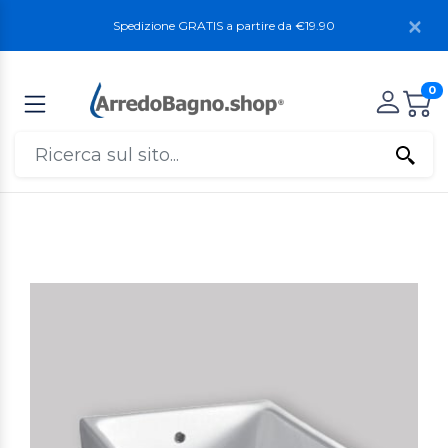
Spedizione GRATIS a partire da €19.90
0