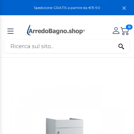
Spedizione GRATIS a partire da €19.90
0