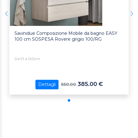
Savinidue Composizione Mobile da bagno EASY
100 cm SOSPESA Rovere grigio 100/RG
Da 91 a 120cm
385.00 €
550.00
Dettagli