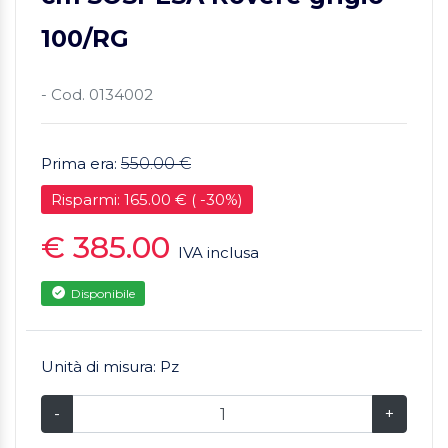
100/RG
- Cod. 0134002
Prima era:
550.00 €
Risparmi: 165.00 € ( -30%)
€ 385.00
IVA inclusa
Disponibile
Unità di misura: Pz
-
+