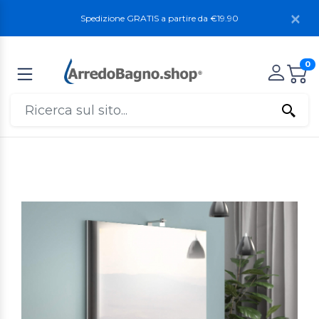
Spedizione GRATIS a partire da €19.90
0