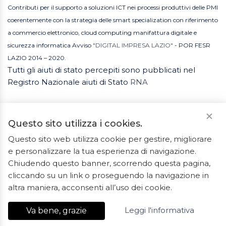
Contributi per il supporto a soluzioni ICT nei processi produttivi delle PMI
coerentemente con la strategia delle smart specialization con riferimento
a commercio elettronico, cloud computing manifattura digitale e
sicurezza informatica Avviso
"DIGITAL IMPRESA LAZIO"
- POR FESR
LAZIO 2014 – 2020.
Tutti gli aiuti di stato percepiti sono pubblicati nel
Registro Nazionale aiuti di Stato
RNA
Questo sito utilizza i cookies.
Questo sito web utilizza cookie per gestire, migliorare
e personalizzare la tua esperienza di navigazione.
2023 © Tutti i diritti riservati. ArredoBagno.shop è un
Chiudendo questo banner, scorrendo questa pagina,
marchio registrato.
cliccando su un link o proseguendo la navigazione in
Ceramiche Marrocco - Via Ponte Gagliardo 34 - 04022
altra maniera, acconsenti all’uso dei cookie.
Fondi(LT) - P.IVA 01840550592 - REA LT-127838
Leggi l'informativa
Va bene, grazie
Export Digitale
| E-commerce Business Suite
Accelero