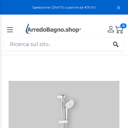
Spedizione GRATIS a partire da €19.90
0